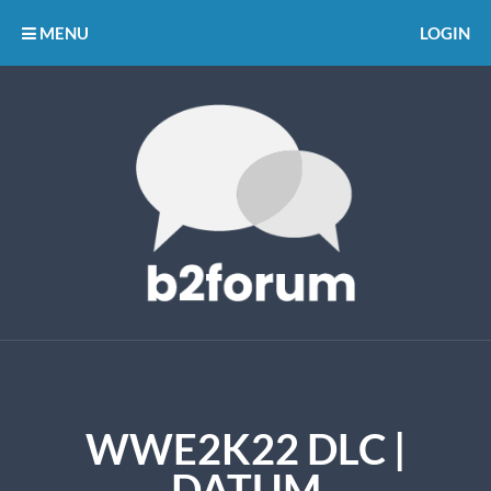
MENU
LOGIN
WWE2K22 DLC |
DATUM